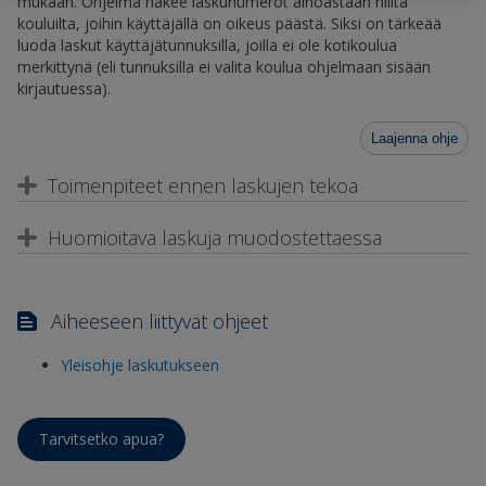
mukaan. Ohjelma hakee laskunumerot ainoastaan niiltä
kouluilta, joihin käyttäjällä on oikeus päästä. Siksi on tärkeää
luoda laskut käyttäjätunnuksilla, joilla ei ole kotikoulua
merkittynä (eli tunnuksilla ei valita koulua ohjelmaan sisään
kirjautuessa).
Laajenna ohje
Toimenpiteet ennen laskujen tekoa
Huomioitava laskuja muodostettaessa
Aiheeseen liittyvät ohjeet
Yleisohje laskutukseen
Tarvitsetko apua?