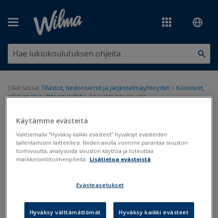
Siirry pääsisältöön
Olet tässä:
Tilastot, tiedonsiirrot ja järjestelmäyhteydet
>
Koosteet,
jakaumat ja yhteenvedot
>
Arviointiyhteenveto
Arviointiyhteenveto
Käytämme evästeitä
Valitsemalla “Hyväksy kaikki evästeet” hyväksyt evästeiden
tallentamisen laitteellesi. Niiden avulla voimme parantaa sivuston
Koosteet
Arviointi
toimivuutta, analysoida sivuston käyttöä ja toteuttaa
markkinointitoimenpiteitä.
Lisätietoa evästeistä
Päivitetty viimeksi: 2.2.2021
Evästeasetukset
Arviointiyhteenvedosta nähdään nopeasti kaikki tietyn kurssin
suorittaneet, tietyn arvosanan saaneet tai tietyn opettajan
opiskelijat. Tulosteessa kerrotaan suoritusmäärät kursseittain,
Hyväksy välttämättömät
Hyväksy kaikki evästeet