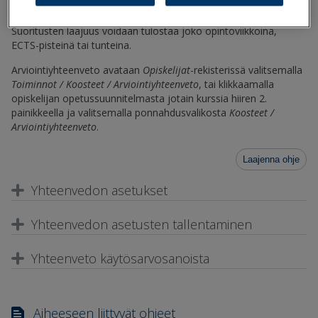
miesten ja naisten määrä tarkasteltavassa ryhmässä sekä
kunkin opiskelijan suoritusten määrä, laajuus ja keskiarvo.
Suoritusten laajuus voidaan tulostaa joko opintoviikkoina,
ECTS-pisteinä tai tunteina.
Arviointiyhteenveto avataan
Opiskelijat
-rekisterissä valitsemalla
Toiminnot / Koosteet / Arviointiyhteenveto
, tai klikkaamalla
opiskelijan opetussuunnitelmasta jotain kurssia hiiren 2.
painikkeella ja valitsemalla ponnahdusvalikosta
Koosteet /
Arviointiyhteenveto
.
Laajenna ohje
Yhteenvedon asetukset
Yhteenvedon asetusten tallentaminen
Yhteenveto käytösarvosanoista
Aiheeseen liittyvät ohjeet