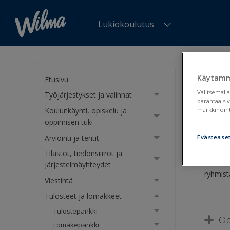
Lukiokoulutus
Olet tä
Käytämm
Etusivu
Ryh
Valitsemalla
Työjärjestykset ja valinnat
parantaa si
Koulunkäynti, opiskelu ja
markkinoint
Kurre
oppimisen tuki
Arviointi ja tentit
Evästease
Tilastot, tiedonsiirrot ja
Kurresta
järjestelmäyhteydet
ryhmist
Viestintä
Tulosteet ja lomakkeet
Tulostepankki
Op
Lomakepankki