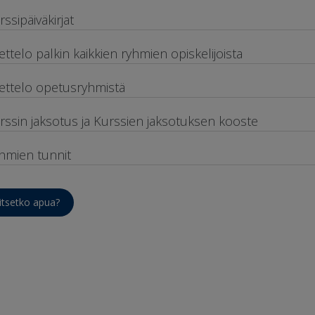
rssipäiväkirjat
ettelo palkin kaikkien ryhmien opiskelijoista
ettelo opetusryhmistä
rssin jaksotus ja Kurssien jaksotuksen kooste
hmien tunnit
itsetko apua?