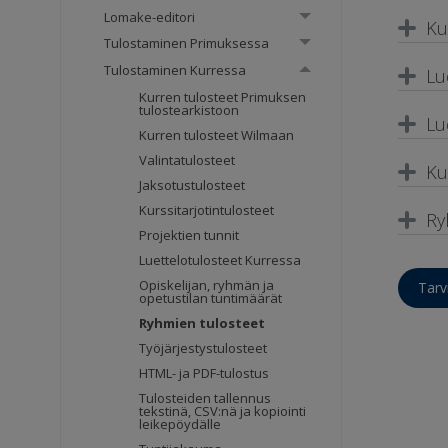
Lomake-editori
Ku
Tulostaminen Primuksessa
Tulostaminen Kurressa
Lu
Kurren tulosteet Primuksen
tulostearkistoon
Lu
Kurren tulosteet Wilmaan
Valintatulosteet
Ku
Jaksotustulosteet
Kurssitarjotintulosteet
Ry
Projektien tunnit
Luettelotulosteet Kurressa
Opiskelijan, ryhmän ja
Tarv
opetustilan tuntimäärät
Ryhmien tulosteet
Työjärjestystulosteet
HTML- ja PDF-tulostus
Tulosteiden tallennus
tekstinä, CSV:nä ja kopiointi
leikepöydälle