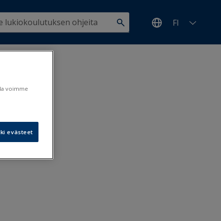
FI
pimisen
ulla voimme
ki evästeet