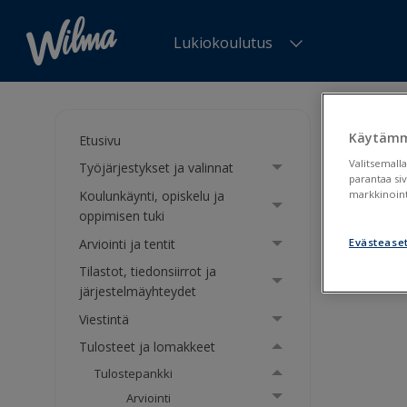
Lukiokoulutus
Olet tä
tuki
>
Op
Käytämm
Etusivu
Valitsemalla
Työjärjestykset ja valinnat
Opp
parantaa si
Koulunkäynti, opiskelu ja
markkinoint
suun
oppimisen tuki
Arviointi ja tentit
Evästease
Tilastot, tiedonsiirrot ja
Opis
järjestelmäyhteydet
Viestintä
Tulosteet ja lomakkeet
Tulostepankki
Arviointi