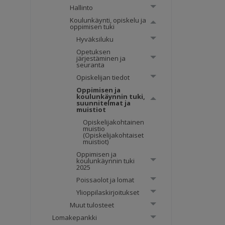
Hallinto
Koulunkäynti, opiskelu ja
oppimisen tuki
Hyväksiluku
Opetuksen
järjestäminen ja
seuranta
Opiskelijan tiedot
Oppimisen ja
koulunkäynnin tuki,
suunnitelmat ja
muistiot
Opiskelijakohtainen
muistio
(Opiskelijakohtaiset
muistiot)
Oppimisen ja
koulunkäynnin tuki
2025
Poissaolot ja lomat
Ylioppilaskirjoitukset
Muut tulosteet
Lomakepankki