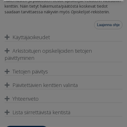
hakemusten ja päätösten tiedot
Opiskelijat
-rekisterin vastaaviin
kenttiin. Näin tietyt hakemusta/päätöstä koskevat tiedot
saadaan tarvittaessa näkyviin myös
Opiskelijat
-rekisteriin.
Laajenna ohje
Käyttäjäoikeudet
Arkistoitujen opiskelijoiden tietojen
päivittyminen
Tietojen päivitys
Päivitettävien kenttien valinta
Yhteenveto
Lista siirrettävistä kentistä