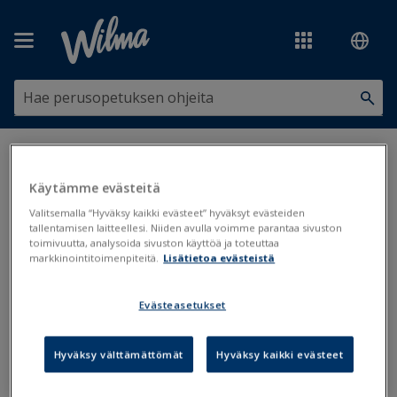
Siirry pääsisältöön
Olet tässä:
Hallinto ja lukuvuosi
>
Hakemukset ja päätökset
>
Hakemusten ja päätösten tietojen päivitys Opiskelijat-rekisteriin
Käytämme evästeitä
Valitsemalla “Hyväksy kaikki evästeet” hyväksyt evästeiden
Hakemusten ja päätösten tietojen
tallentamisen laitteellesi. Niiden avulla voimme parantaa sivuston
toimivuutta, analysoida sivuston käyttöä ja toteuttaa
päivitys
Opiskelijat
-rekisteriin
markkinointitoimenpiteitä.
Lisätietoa evästeistä
Hakemukset ja päätökset
Evästeasetukset
Päivitetty viimeksi: 20.2.2026
Hyväksy välttämättömät
Hyväksy kaikki evästeet
Hakemukset ja päätökset
-rekisteristä voidaan siirtää