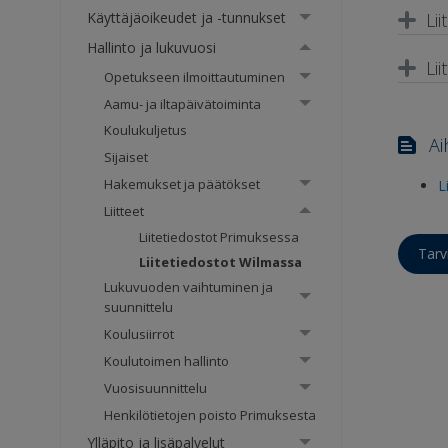
Käyttäjäoikeudet ja -tunnukset
Li
Hallinto ja lukuvuosi
Li
Opetukseen ilmoittautuminen
Aamu- ja iltapäivätoiminta
Koulukuljetus
Ai
Sijaiset
Hakemukset ja päätökset
L
Liitteet
Liitetiedostot Primuksessa
Tarv
Liitetiedostot Wilmassa
Lukuvuoden vaihtuminen ja
suunnittelu
Koulusiirrot
Koulutoimen hallinto
Vuosisuunnittelu
Henkilötietojen poisto Primuksesta
Ylläpito ja lisäpalvelut