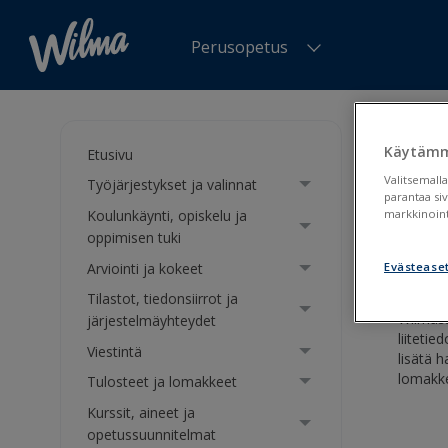
Perusopetus
Olet tä
Käytämm
Etusivu
Lii
Valitsemalla
Työjärjestykset ja valinnat
parantaa si
Koulunkäynti, opiskelu ja
markkinoint
Liitte
oppimisen tuki
Arviointi ja kokeet
Evästease
Tilastot, tiedonsiirrot ja
Wilmass
järjestelmäyhteydet
liiteti
Viestintä
lisätä 
lomakke
Tulosteet ja lomakkeet
Kurssit, aineet ja
opetussuunnitelmat