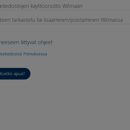
itetiedostojen käyttöönotto Wilmaan
itteen tarkastelu tai lisääminen/poistaminen Wilmassa
heeseen liittyvät ohjeet
iitetiedostot Primuksessa
itsetko apua?