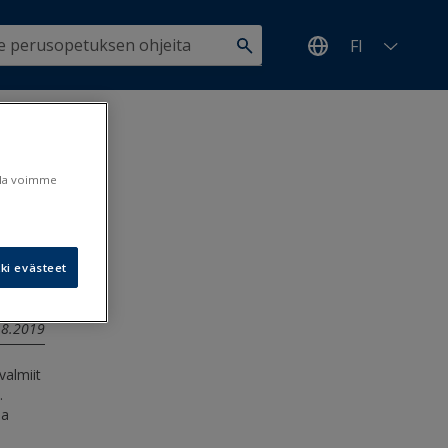
FI
äminen
ulla voimme
ki evästeet
3.8.2019
valmiit
.
ma