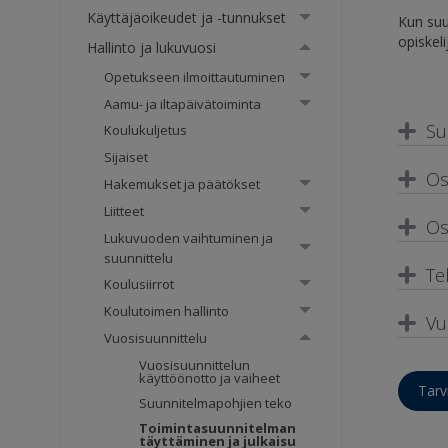
Käyttäjäoikeudet ja -tunnukset
Kun suu
opiskelij
Hallinto ja lukuvuosi
Opetukseen ilmoittautuminen
Aamu- ja iltapäivätoiminta
Su
Koulukuljetus
Sijaiset
Os
Hakemukset ja päätökset
Liitteet
Os
Lukuvuoden vaihtuminen ja
suunnittelu
Te
Koulusiirrot
Koulutoimen hallinto
Vu
Vuosisuunnittelu
Vuosisuunnittelun
käyttöönotto ja vaiheet
Tarv
Suunnitelmapohjien teko
Toimintasuunnitelman
täyttäminen ja julkaisu