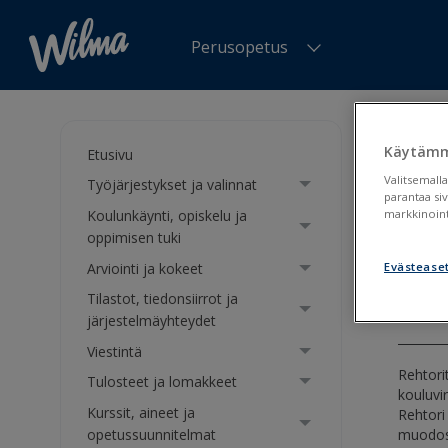
Perusopetus
Olet tä
ja julka
Käytämm
Etusivu
Valitsemalla
Työjärjestykset ja valinnat
Toi
parantaa si
Koulunkäynti, opiskelu ja
markkinoint
julk
oppimisen tuki
Arviointi ja kokeet
Evästease
Vuosi
Tilastot, tiedonsiirrot ja
järjestelmäyhteydet
Viestintä
Rehtori
Tulosteet ja lomakkeet
kouluvi
Kurssit, aineet ja
Rehtori
muodos
opetussuunnitelmat