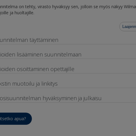
nnitelma on tehty, virasto hyväksyy sen, jolloin se myös näkyy Wilm
oille ja huoltajille.
Laajenn
unnitelman täyttäminen
ioiden lisääminen suunnitelmaan
ioiden osoittaminen opettajille
kstin muotoilu ja linkitys
osisuunnitelman hyväksyminen ja julkaisu
itsetko apua?