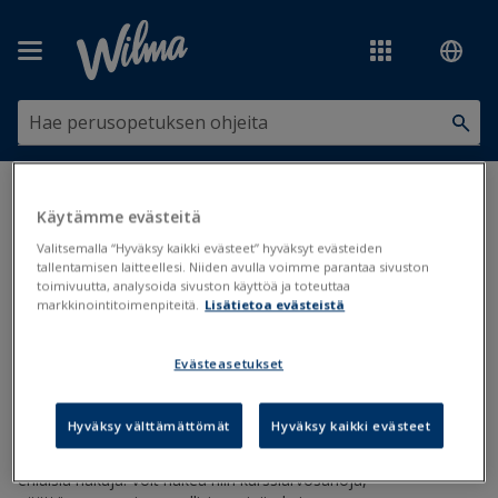
Siirry pääsisältöön
Olet tässä:
Tilastot, tiedonsiirrot ja järjestelmäyhteydet
>
Haut ja
Käytämme evästeitä
järjestäminen
>
Suoritustietojen haut
Valitsemalla “Hyväksy kaikki evästeet” hyväksyt evästeiden
tallentamisen laitteellesi. Niiden avulla voimme parantaa sivuston
Suoritustietojen haut
toimivuutta, analysoida sivuston käyttöä ja toteuttaa
markkinointitoimenpiteitä.
Lisätietoa evästeistä
Haut
Suoritustiedot
Evästeasetukset
Päivitetty viimeksi: 29.4.2026
Hyväksy välttämättömät
Hyväksy kaikki evästeet
Suoritustietoja voi hakea, vertailla ja tilastoida Primuksen
valmiilla hauilla ja koosteilla. Käyttäjä voi myös laatia itse
erilaisia hakuja. Voit hakea niin kurssiarvosanoja,