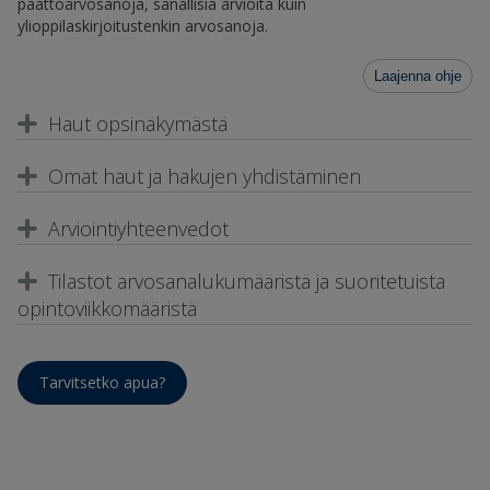
päättöarvosanoja, sanallisia arvioita kuin
ylioppilaskirjoitustenkin arvosanoja.
Laajenna ohje
Haut opsinäkymästä
Omat haut ja hakujen yhdistäminen
Arviointiyhteenvedot
Tilastot arvosanalukumääristä ja suoritetuista
opintoviikkomääristä
Tarvitsetko apua?