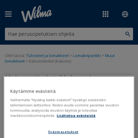
Siirry pääsisältöön
Olet tässä:
Tulosteet ja lomakkeet
>
Lomakepankki
>
Muut
lomakkeet
>
Kalustotiedot (Kalusto)
Kalustotiedot (Kalusto)
Käytämme evästeitä
Päivitetty viimeksi: 29.5.2020
Valitsemalla “Hyväksy kaikki evästeet” hyväksyt evästeiden
tallentamisen laitteellesi. Niiden avulla voimme parantaa sivuston
toimivuutta, analysoida sivuston käyttöä ja toteuttaa
markkinointitoimenpiteitä.
Lisätietoa evästeistä
Tiedostot
Kalustotiedot.lom
Evästeasetukset