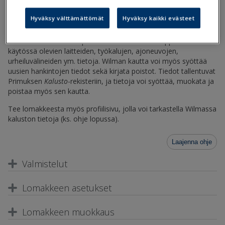
Hyväksy välttämättömät
Hyväksy kaikki evästeet
Miten lomake ladataan Primukseen?
Esim. henkilökunta voi päivittää Wilman kautta oppilaitoksen
käytössä olevien laitteiden, työkalujen, ajoneuvojen,
urheiluvälineiden ym. tietoja. Wilman kautta voi myös syöttää
uusien hankintojen tiedot sekä kirjata poistot. Tiedot tallentuvat
Primuksen
Kalusto
-rekisteriin, ja tietoja voi syöttää, muokata ja
poistaa myös sen kautta.
Tee lomakkeesta myös profiilisivu, jolla voi tarkastella Wilmassa
kaluston tietoja (ks. ohje lopussa).
Laajenna ohje
Valmistelut
Lomakkeen asetukset
Lomakkeen muokkaus