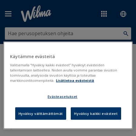
Siirry pääsisältöön
Olet tässä:
Tulosteet ja lomakkeet
>
Tulostaminen Kurressa
Käytämme evästeitä
Valitsemalla “Hyväksy kaikki evästeet” hyväksyt evästeiden
Tulostaminen Kurressa
tallentamisen laitteellesi. Niiden avulla voimme parantaa sivuston
toimivuutta, analysoida sivuston käyttöä ja toteuttaa
markkinointitoimenpiteitä.
Lisätietoa evästeistä
Kurren tulosteet Primuksen tulostearkistoon
Evästeasetukset
Kurren tulosteet Wilmaan
Hyväksy välttämättömät
Hyväksy kaikki evästeet
Valintatulosteet
Jaksotustulosteet