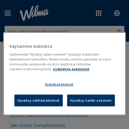
Siirry pääsisältöön
Käytämme evästeitä
Olet tässä:
Tulosteet ja lomakkeet
>
Tulostepankki
>
Koulunkäynti,
Valitsemalla “Hyväksy kaikki evästeet” hyväksyt evästeiden
opiskelu ja oppimisen tuki
>
Kurinpitotoimet
tallentamisen laitteellesi. Niiden avulla voimme parantaa sivuston
toimivuutta, analysoida sivuston käyttöä ja toteuttaa
markkinointitoimenpiteitä.
Lisätietoa evästeistä
Kurinpitotoimet
Evästeasetukset
Oppilaan tavaroiden tarkastaminen (Kurinpitotoimet)
Hyväksy välttämättömät
Hyväksy kaikki evästeet
Esineen tai aineen haltuun ottaminen (Kurinpitotoimet)
Ilmoitus jälki-istunnosta (Kurinpitotoimet)
Jälki-istunto (Kurinpitotoimet)