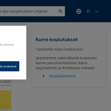
FI
aus
Kurre-koulutukset
ulla voimme
Tarvitsetko Kurre-koulutusta?
Järjestämme säännöllisesti koulutusta
Kurren perustoiminnoista. Katso
ki evästeet
tarjontamme ja ilmoittaudu mukaan!
Koulutuksemme
8.3.2022