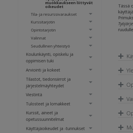
muokkaukseen liittyvät
Tässä o
oikeudet
käyttäj
Tila- ja resurssivaraukset
Primuk
Kurssitarjotin
Työjärj
ruudulle
Opintotarjotin
Valinnat
Seudullinen yhteistyö
Koulunkäynti, opiskelu ja
Kä
oppimisen tuki
Yl
Arviointi ja kokeet
Tilastot, tiedonsiirrot ja
Op
järjestelmäyhteydet
Viestintä
Va
Tulosteet ja lomakkeet
Op
Kurssit, aineet ja
opetussuunnitelmat
Mu
Käyttäjäoikeudet ja -tunnukset