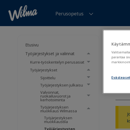
Perusopetus
Olet tä
Wilmas
Käytämm
Etusivu
Valitsemalla
Työjärjestykset ja valinnat
Työj
parantaa si
Kurre-työskentelyn perusasiat
markkinoint
oik
Työjärjestykset
Sijoittelu
Evästease
Työjä
Työjärjestyksen julkaisu
Valvonnat,
ruokailuvuorot ja
kerhotoiminta
Työjärjestyksen
muokkaus Wilmassa
J
Työjärjestyksen
k
muokkaustila
Työjärjestysten