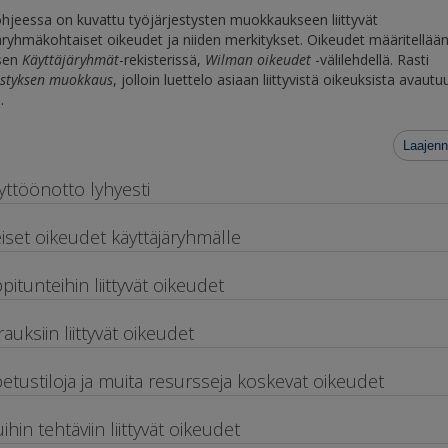
hjeessa on kuvattu työjärjestysten muokkaukseen liittyvät
äryhmäkohtaiset oikeudet ja niiden merkitykset. Oikeudet määritellää
sen
Käyttäjäryhmät
-rekisterissä,
Wilman oikeudet
-välilehdellä. Rasti
estyksen muokkaus
, jolloin luettelo asiaan liittyvistä oikeuksista avautu
.
Laajenn
yttöönotto lyhyesti
eiset oikeudet käyttäjäryhmälle
pitunteihin liittyvät oikeudet
rauksiin liittyvät oikeudet
etustiloja ja muita resursseja koskevat oikeudet
ihin tehtäviin liittyvät oikeudet