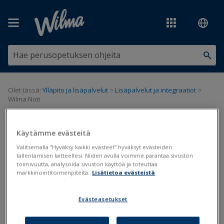
Siirry pääsisältöön
Olet tässä:
Ylläpito ja lisäpalvelut
>
Lisäpalvelut ja integraatiot
>
Wilma Noti
Wilma Noti
Käytämme evästeitä
Valitsemalla “Hyväksy kaikki evästeet” hyväksyt evästeiden
Poissaolot
Noti
tallentamisen laitteellesi. Niiden avulla voimme parantaa sivuston
toimivuutta, analysoida sivuston käyttöä ja toteuttaa
Päivitetty viimeksi: 9.3.2026
markkinointitoimenpiteitä.
Lisätietoa evästeistä
Evästeasetukset
Wilma Noti on maksullinen lisäpalvelu.
Lisätietoa ja
tilauslomake