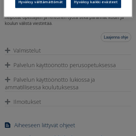
Hyväksy välttämättömät
Hyväksy kaikki evästeet
Wilma Noti -palvelulla automatisoit poissaolojen seurannan,
helpotat opettajien ja rehtorien työtä sekä parannat kodin ja
koulun välistä viestintää.
Laajenna ohje
Valmistelut
Palvelun käyttöönotto perusopetuksessa
Palvelun käyttöönotto lukiossa ja
ammatillisessa koulutuksessa
Ilmoitukset
Aiheeseen liittyvät ohjeet