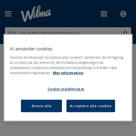
Hoppa över till huvudinnehåll
Vi använder cookies
Du är här:
Bedömning och prov
>
Utvärderingssamtal
Genom att klicka på "acceptera alla cookies" samtycker du till lagring
av cookies på din enhet för att förbättra navigeringen på
webbplatsen, analysera webbplatsens användning och bistå i våra
Utvärderingssamtal
marknadsföringsinsatser.
Mer information
Cookie-inställningar
Utvärderingssamtal
Presentation av formativ bedömning och utvärderingssamtal
Avvisa alla
Acceptera alla cookies