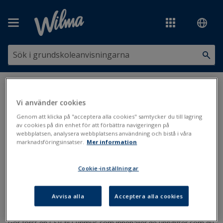
Hoppa över till huvudinnehåll
Du är här:
Statistik, dataöverföringar och systemförbindelser
>
Allmänna dataöverföringsanvisningar
>
Primus-dataöverföringar
>
Vi använder cookies
Bearbeta en Primus-fil i ett kalkyleringsprogram
Genom att klicka på "acceptera alla cookies" samtycker du till lagring
av cookies på din enhet för att förbättra navigeringen på
Bearbeta en Primus-fil i ett
webbplatsen, analysera webbplatsens användning och bistå i våra
marknadsföringsinsatser.
Mer information
kalkyleringsprogram
Cookie-inställningar
Dataöverföring från Primus
Avvisa alla
Acceptera alla cookies
Uppdaterad: 20.11.2020
Gör först en CSV-fil i Primus som innehåller de uppgifter som du