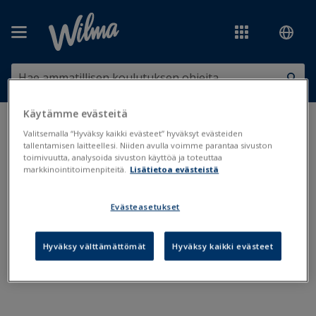
Siirry pääsisältöön
Käytämme evästeitä
Olet tässä:
Koulunkäynti, opiskelu ja oppimisen tuki
>
Opinto-ohjaus
Valitsemalla “Hyväksy kaikki evästeet” hyväksyt evästeiden
tallentamisen laitteellesi. Niiden avulla voimme parantaa sivuston
toimivuutta, analysoida sivuston käyttöä ja toteuttaa
Opinto-ohjaus
markkinointitoimenpiteitä.
Lisätietoa evästeistä
Evästeasetukset
Opinto-ohjauksen työkalut: Merkinnät ja poissaolot
Opinto-ohjauksen työkalut: Suoritukset
Hyväksy välttämättömät
Hyväksy kaikki evästeet
Opinto-ohjauksen työkalut: Valintojen seuraaminen