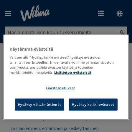
Siirry pääsisältöön
Käytämme evästeitä
Olet tässä:
Koulunkäynti, opiskelu ja oppimisen tuki
>
Valitsemalla “Hyväksy kaikki evästeet” hyväksyt evästeiden
Opiskelijatiedot
tallentamisen laitteellesi. Niiden avulla voimme parantaa sivuston
toimivuutta, analysoida sivuston käyttöä ja toteuttaa
Opiskelijatiedot
markkinointitoimenpiteitä.
Lisätietoa evästeistä
Evästeasetukset
Opiskelijakortin luominen
Hyväksy välttämättömät
Hyväksy kaikki evästeet
Opiskelijalajit
Läsnäolot, keskeyttäminen, eroaminen ja valmistuminen
Läsnäoleminen, eroaminen ja keskeyttäminen