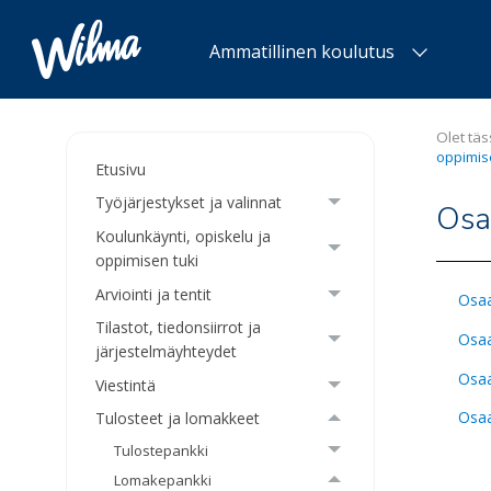
Ammatillinen koulutus
Olet tä
oppimis
Etusivu
Työjärjestykset ja valinnat
Osa
Koulunkäynti, opiskelu ja
oppimisen tuki
Arviointi ja tentit
Osaa
Tilastot, tiedonsiirrot ja
Osaa
järjestelmäyhteydet
Osaa
Viestintä
Osaa
Tulosteet ja lomakkeet
Tulostepankki
Lomakepankki