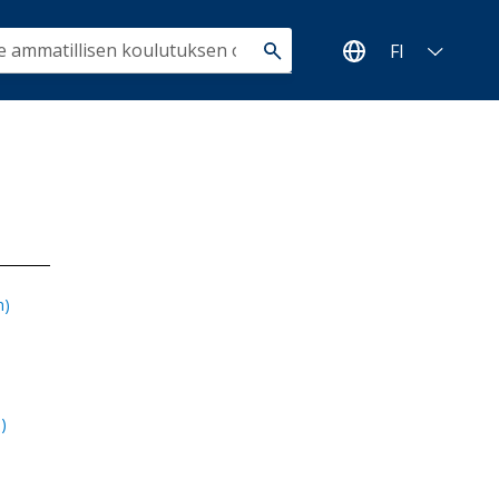
FI
n)
)