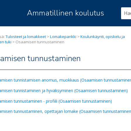
Siirry pääsisältöön
Ammatillinen koulutus
ssä:
Tulosteet ja lomakkeet
>
Lomakepankki
>
Koulunkäynti, opiskelu ja
en tuki
>
Osaamisen tunnustaminen
amisen tunnustaminen
misen tunnistamisen anomus, muokkaus (Osaamisen tunnustamine
misen tunnistaminen ja hyväksyminen (Osaamisen tunnustaminen)
misen tunnustaminen - profiili (Osaamisen tunnustaminen)
misen tunnustaminen, opettajan lomake (Osaamisen tunnustaminen