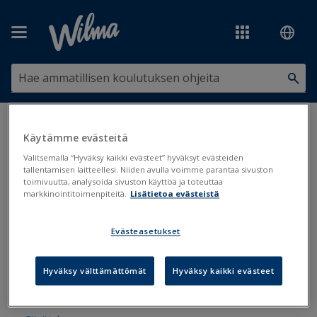
Siirry pääsisältöön
Olet tässä:
Työjärjestykset ja valinnat
>
Työjärjestykset
Käytämme evästeitä
Valitsemalla “Hyväksy kaikki evästeet” hyväksyt evästeiden
Työjärjestykset
tallentamisen laitteellesi. Niiden avulla voimme parantaa sivuston
toimivuutta, analysoida sivuston käyttöä ja toteuttaa
markkinointitoimenpiteitä.
Lisätietoa evästeistä
Jos olet aloittamassa työjärjestysten tekoa,
varmista ennen sijoittelua, että sitä edeltävät
Evästeasetukset
valmistelut on tehty Kurressa. Ks.
Kurre
työskentelyjärjestys
-ohje.
Hyväksy välttämättömät
Hyväksy kaikki evästeet