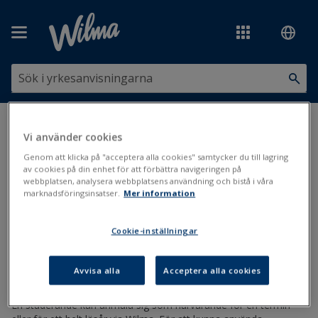
Hoppa över till huvudinnehåll
Du är här:
Administration och läsår
>
Närvaroanmälan
>
Vi använder cookies
Närvaroanmälningens inställningar
Genom att klicka på "acceptera alla cookies" samtycker du till lagring
av cookies på din enhet för att förbättra navigeringen på
Närvaroanmälningens
webbplatsen, analysera webbplatsens användning och bistå i våra
marknadsföringsinsatser.
Mer information
inställningar
Cookie-inställningar
Anmälan
Läsårsplanering
Uppdaterad: 11.1.2021
Avvisa alla
Acceptera alla cookies
En studerande kan anmäla sig som närvarande för en termin