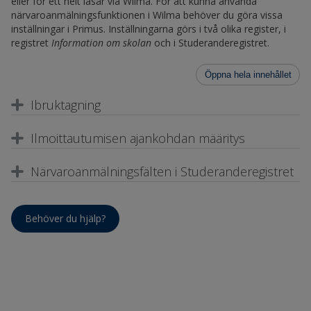
eller för ett helt läsår via Wilma. För att kunna använda
närvaroanmälningsfunktionen i Wilma behöver du göra vissa
inställningar i Primus. Inställningarna görs i två olika register, i
registret
Information om skolan
och i Studeranderegistret.
Öppna hela innehållet
Ibruktagning
Ilmoittautumisen ajankohdan määritys
Närvaroanmälningsfälten i Studeranderegistret
Behöver du hjälp?