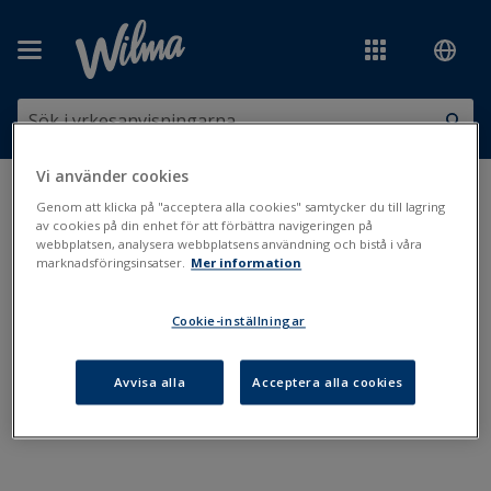
Hoppa över till huvudinnehåll
Vi använder cookies
Du är här:
Administration och läsår
>
Bilagor
Genom att klicka på "acceptera alla cookies" samtycker du till lagring
av cookies på din enhet för att förbättra navigeringen på
webbplatsen, analysera webbplatsens användning och bistå i våra
Bilagor
marknadsföringsinsatser.
Mer information
Cookie-inställningar
Bilagor i Primus
Bilagor i Wilma
Avvisa alla
Acceptera alla cookies