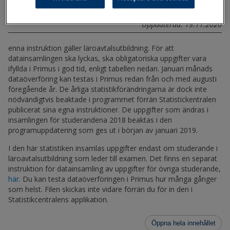
Statistik
Dataöverföringar
Uppdaterad: 19.11.2020
enna instruktion gäller läroavtalsutbildning. För att
datainsamlingen ska lyckas, ska obligatoriska uppgifter vara
ifyllda i Primus i god tid, enligt tabellen nedan. Januari månads
dataöverföring kan testas i Primus redan från och med augusti
föregående år. De årliga statistikförändringarna är dock inte
nödvändigtvis beaktade i programmet förrän Statistickentralen
publicerat sina egna instruktioner. De uppgifter som ändras i
insamlingen för studerandena 2018 beaktas i den
programuppdatering som ges ut i början av januari 2019.
I den här statistiken insamlas uppgifter endast om studerande i
läroavtalsutbildning som leder till examen. Det finns en separat
instruktion för datainsamling av uppgifter för övriga studerande,
här
. Du kan testa dataöverföringen i Primus hur många gånger
som helst. Filen skickas inte vidare förrän du för in den i
Statistikcentralens applikation.
Öppna hela innehållet