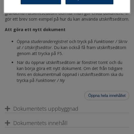
utskriftseditorn kan du göra blanketter, ansökningar, intyg, brev
och olika listor. I den här instruktionen får du veta mer om
grunderna i utskriftseditorn och hur man gör enkla dokument. Vi
gör ett brev som exmpel på hur du kan använda utskriftseditorn.
Att göra ett nytt dokument
Öppna
studeranderegistret
och tryck på
Funktioner / Skriv
ut / Utskriftseditor
. Du kan också få fram utskriftseditorn
genom att trycka på F5.
När du öppnar utskriftseditorn är fönstret tomt och du
kan börja göra ett nytt dokument. Om det från tidigare
finns en dokumentmall öppnad i utskriftseditorn ska du
trycka på
Funktioner / Ny
Öppna hela innehållet
Dokumentets uppbyggnad
Dokumentets innehåll