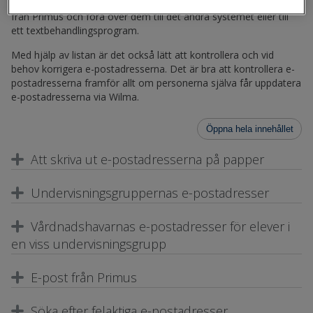
vårdnadshavarnas, lärarnas och personalens e-postadresser
från Primus och föra över dem till det andra systemet eller till
ett textbehandlingsprogram.
Med hjälp av listan är det också lätt att kontrollera och vid
behov korrigera e-postadresserna. Det är bra att kontrollera e-
postadresserna framför allt om personerna själva får uppdatera
e-postadresserna via Wilma.
Öppna hela innehållet
Att skriva ut e-postadresserna på papper
Undervisningsgruppernas e-postadresser
Vårdnadshavarnas e-postadresser för elever i
en viss undervisningsgrupp
E-post från Primus
Söka efter felaktiga e-postadresser