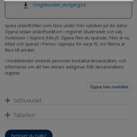
Oregelbunden_skolgang.tul
Spara utskriftsfilen som finns under
Filer
-rubriken på din dator.
Öppna sedan utskriftseditorn i registret
Studerande
och välj
Funktioner / Kopiera från fil
. Öppna filen du sparade. Filen är nu
inläst och sparad i Primus. Upprepa för varje fil, om filerna är
flera till antalet.
I meddelandet ombeds personen kontakta läroanstalten, och
informeras om att hen annars avlägsnas från läroanstaltens
register.
Öppna hela innehållet
Sidhuvudet
Tabellen
Behöver du hjälp?