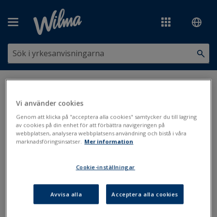
Hoppa över till huvudinnehåll
Du är här:
Utskrifter och blanketter
>
Utskriftsbanken
>
Skolgång,
studier och stöd
>
Oregelbunden skolgång (Studerande)
Vi använder cookies
Genom att klicka på "acceptera alla cookies" samtycker du till lagring
Oregelbunden skolgång
av cookies på din enhet för att förbättra navigeringen på
webbplatsen, analysera webbplatsens användning och bistå i våra
(Studerande)
marknadsföringsinsatser.
Mer information
Uppdaterad: 1.1.2019
Cookie-inställningar
Avvisa alla
Acceptera alla cookies
Filer