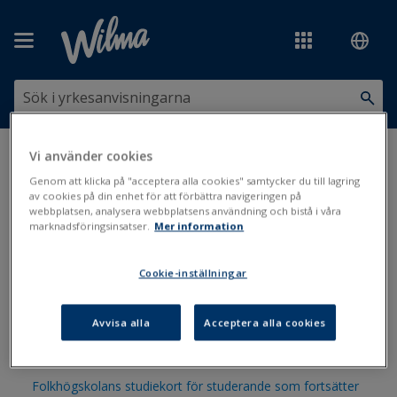
Hoppa över till huvudinnehåll
Vi använder cookies
Du är här:
Utskrifter och blanketter
>
Utskriftsbanken
>
Skolgång,
studier och stöd
>
Studerandens uppgifter
Genom att klicka på "acceptera alla cookies" samtycker du till lagring
av cookies på din enhet för att förbättra navigeringen på
webbplatsen, analysera webbplatsens användning och bistå i våra
Studerandens uppgifter
marknadsföringsinsatser.
Mer information
Cookie-inställningar
Studieintyg (Studerande)
Studieintyg och studierättsperioder (Studerande)
Avvisa alla
Acceptera alla cookies
Studieintyg för tilläggsutbildning (Studerande)
Folkhögskolans studiekort för studerande som fortsätter