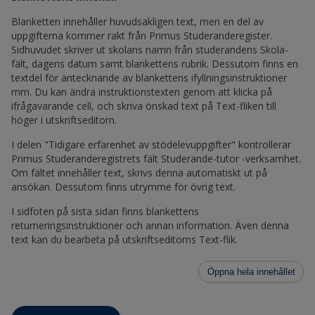
Blanketten innehåller huvudsakligen text, men en del av
uppgifterna kommer rakt från Primus Studeranderegister.
Sidhuvudet skriver ut skolans namn från studerandens Skola-
fält, dagens datum samt blankettens rubrik. Dessutom finns en
textdel för antecknande av blankettens ifyllningsinstruktioner
mm. Du kan ändra instruktionstexten genom att klicka på
ifrågavarande cell, och skriva önskad text på Text-fliken till
höger i utskriftseditorn.
I delen "Tidigare erfarenhet av stödelevuppgifter" kontrollerar
Primus Studeranderegistrets fält Studerande-tutor -verksamhet.
Om fältet innehåller text, skrivs denna automatiskt ut på
ansökan. Dessutom finns utrymme för övrig text.
I sidfoten på sista sidan finns blankettens
returneringsinstruktioner och annan information. Även denna
text kan du bearbeta på utskriftseditorns Text-flik.
Öppna hela innehållet