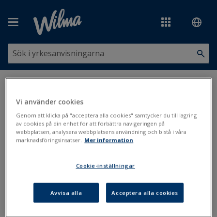
Hoppa över till huvudinnehåll
Du är här:
Utskrifter och blanketter
>
Utskriftsbanken
>
Skolgång,
studier och stöd
>
Meddelande om avbrott i studierna (Studerande)
Vi använder cookies
Genom att klicka på "acceptera alla cookies" samtycker du till lagring
Meddelande om avbrott i
av cookies på din enhet för att förbättra navigeringen på
webbplatsen, analysera webbplatsens användning och bistå i våra
studierna (Studerande)
marknadsföringsinsatser.
Mer information
Uppdaterad: 1.1.2019
Cookie-inställningar
Avvisa alla
Acceptera alla cookies
Filer