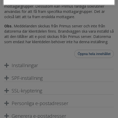
har aktuella listor över e-postadresserna till alla
mottagargrupper. Dessutom kan Primus färdiga sökrutiner
användas för att få fram specifika mottagargrupper. Det är
också lätt att ta fram enskilda mottagare.
Obs.
Meddelanden skickas från Primus server och inte från
datorerna där klientdelen finns. Brandväggen ska vara inställd så
att den tillåter att e-post skickas från Primus server. Datorerna
som endast har klientdelen behöver inte ha denna inställning.
Öppna hela innehållet
Inställningar
SPF-inställning
SSL-kryptering
Personliga e-postadresser
Generera e-postadresser