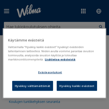
Siirry pääsisältöön
Käytämme evästeitä
Olet tässä:
Hallinto ja lukuvuosi
>
Koulutoimen hallinto
Valitsemalla “Hyväksy kaikki evästeet” hyväksyt evästeiden
tallentamisen laitteellesi. Niiden avulla voimme parantaa sivuston
Koulutoimen hallinto
toimivuutta, analysoida sivuston käyttöä ja toteuttaa
markkinointitoimenpiteitä.
Lisätietoa evästeistä
Evästeasetukset
Ohjelmien hyödyntäminen koulutoimen hallinnossa
Lukioiden lukuvuosikello
Hyväksy välttämättömät
Hyväksy kaikki evästeet
Pääkäyttäjän rooli
Koulujen tuntikehyksen seuranta