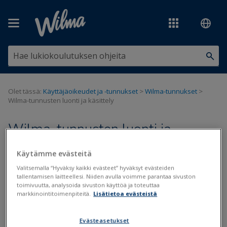
Siirry pääsisältöön
Olet tässä:
Käyttäjäoikeudet ja -tunnukset
>
Wilma-tunnukset
>
Wilma-tunnusten luonti ja käsittely
Wilma-tunnusten luonti ja
käsittely
Käytämme evästeitä
Valitsemalla “Hyväksy kaikki evästeet” hyväksyt evästeiden
Wilma-tunnukset
Avainkoodit
tallentamisen laitteellesi. Niiden avulla voimme parantaa sivuston
toimivuutta, analysoida sivuston käyttöä ja toteuttaa
Päivitetty viimeksi: 11.11.2025
markkinointitoimenpiteitä.
Lisätietoa evästeistä
Evästeasetukset
Jos koulu on vasta ottamassa Wilmaa käyttöön