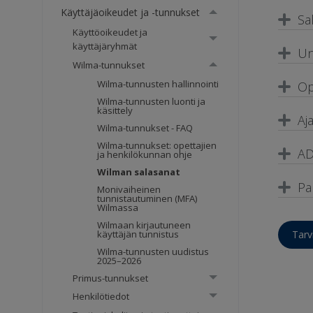
Käyttäjäoikeudet ja -tunnukset
Sa
Käyttöoikeudet ja
käyttäjäryhmät
Un
Wilma-tunnukset
Wilma-tunnusten hallinnointi
Op
Wilma-tunnusten luonti ja
käsittely
Aj
Wilma-tunnukset - FAQ
Wilma-tunnukset: opettajien
AD
ja henkilökunnan ohje
Wilman salasanat
Pa
Monivaiheinen
tunnistautuminen (MFA)
Wilmassa
Wilmaan kirjautuneen
Tarv
käyttäjän tunnistus
Wilma-tunnusten uudistus
2025–2026
Primus-tunnukset
Henkilötiedot