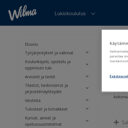
Lukiokoulutus
Olet tä
Käytämm
Etusivu
Wil
Valitsemalla
Työjärjestykset ja valinnat
parantaa si
Koulunkäynti, opiskelu ja
markkinoint
Wilm
oppimisen tuki
Arviointi ja tentit
Evästease
Tilastot, tiedonsiirrot ja
Wilman 
järjestelmäyhteydet
kokonaa
Viestintä
Tulosteet ja lomakkeet
Kurssit, aineet ja
Sa
opetussuunnitelmat