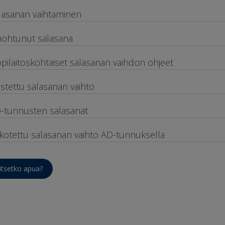
lasanan vaihtaminen
ohtunut salasana
pilaitoskohtaiset salasanan vaihdon ohjeet
astettu salasanan vaihto
-tunnusten salasanat
kotettu salasanan vaihto AD-tunnuksella
itsetko apua?