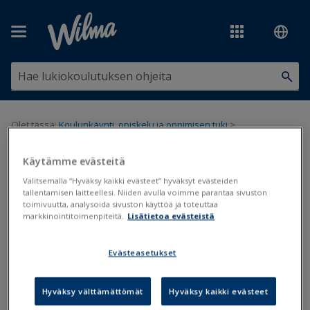
Siirry pääsisältöön
Olet tässä:
Koulunkäynti, opiskelu ja oppimisen tuki
>
Opiskelijatiedot
>
Maahanmuuttajaopiskelijoita koskevat ohjeet
>
Maahanmuuttajien henkilötietojen kirjaus
Käytämme evästeitä
Valitsemalla “Hyväksy kaikki evästeet” hyväksyt evästeiden
Maahanmuuttajien henkilötietojen
tallentamisen laitteellesi. Niiden avulla voimme parantaa sivuston
toimivuutta, analysoida sivuston käyttöä ja toteuttaa
kirjaus
markkinointitoimenpiteitä.
Lisätietoa evästeistä
Maahanmuuttajat
Henkilötiedot
Turvakielto
Evästeasetukset
Päivitetty viimeksi: 21.8.2020
Hyväksy välttämättömät
Hyväksy kaikki evästeet
Maahanmuuttajista ja maahanmuuttajataustaisista oppilaista