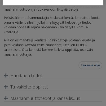
saatetaan kirjata Primukseen mm. kielitaitoon, vakaumukseen,
maahanmuuttoon ja ruokavalioon liittyviä tietoja.
Pelkästään maahanmuuttajia koskevat kentät kannattaa koota
omalle välilehdelleen, jolloin ne löytyvät helposti ja tiedot
voidaan nopeasti rajata näkymään vain tietyillä Primus-
käyttäjillä.
Alla on esimerkkejä kentistä, joihin tietoja voidaan kirjata ja
joita voidaan käyttää esim. maahanmuuttajien HOPO-
tulosteissa. Osa kentistä koskee kaikkia oppilaita, osa vain
maahanmuuttajia.
Laajenna ohje
Huoltajien tiedot
Turvakielto-oppilaat
Maahanmuuttotiedot ja kansallisuus