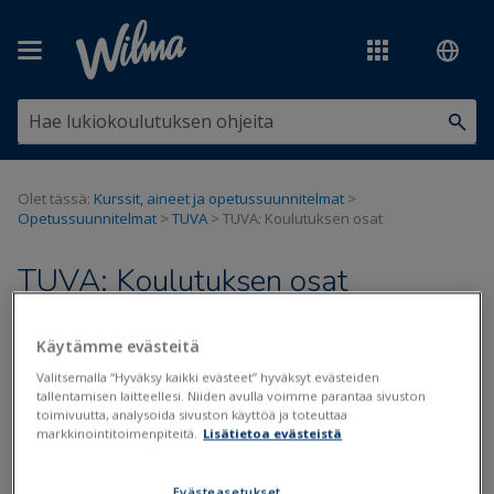
Siirry pääsisältöön
Olet tässä:
Kurssit, aineet ja opetussuunnitelmat
>
Opetussuunnitelmat
>
TUVA
>
TUVA: Koulutuksen osat
TUVA: Koulutuksen osat
Kurssit
Käytämme evästeitä
Valitsemalla “Hyväksy kaikki evästeet” hyväksyt evästeiden
Päivitetty viimeksi: 26.10.2022
tallentamisen laitteellesi. Niiden avulla voimme parantaa sivuston
toimivuutta, analysoida sivuston käyttöä ja toteuttaa
Tutkintokoulutukseen valmentava koulutus TUVA alkoi 1.8.2022.
markkinointitoimenpiteitä.
Lisätietoa evästeistä
Koulutuksen osat ja perusteet löytyvät
ePerusteista
.
Koulutuksen osia ei kuitenkaan voi hakea Primukseen valmiilla
Evästeasetukset