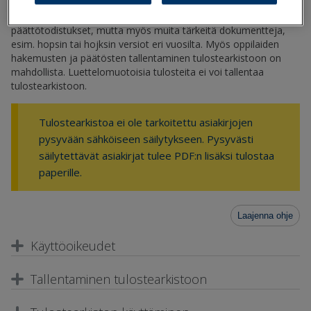
asiakirjan voi helposti tulostaa opiskelijalle uudelleen.
Tulostearkistoon tallennetaan ainakin lukuvuosi- ja
päättötodistukset, mutta myös muita tärkeitä dokumentteja,
esim. hopsin tai hojksin versiot eri vuosilta. Myös oppilaiden
hakemusten ja päätösten tallentaminen tulostearkistoon on
mahdollista. Luettelomuotoisia tulosteita ei voi tallentaa
tulostearkistoon.
Tulostearkistoa ei ole tarkoitettu asiakirjojen
pysyvään sähköiseen säilytykseen. Pysyvästi
säilytettävät asiakirjat tulee PDF:n lisäksi tulostaa
paperille.
Laajenna ohje
Käyttöoikeudet
Tallentaminen tulostearkistoon