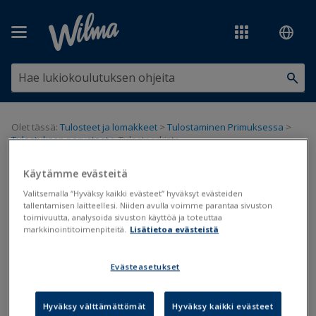
Siirry pääsisältöön
Olet tässä:
Tulosteet ja lomakkeet
>
Tulostaminen Primuksessa
>
Tulostuksen perusteet
>
Tulostearkisto
Tulostearkisto
Käytämme evästeitä
Valitsemalla “Hyväksy kaikki evästeet” hyväksyt evästeiden
tallentamisen laitteellesi. Niiden avulla voimme parantaa sivuston
Tulostearkisto
toimivuutta, analysoida sivuston käyttöä ja toteuttaa
markkinointitoimenpiteitä.
Lisätietoa evästeistä
Päivitetty viimeksi: 22.4.2024
Evästeasetukset
Opiskelijoille jaetuista asiakirjoista kannattaa tallentaa kuvat
tulostearkistoon. Tällöin koulu voi säilyttää kyseiset asiakirjat
juuri sellaisina kuin ne on opiskelijoille aikoinaan jaettu, ja
Hyväksy välttämättömät
Hyväksy kaikki evästeet