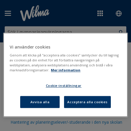
Hoppa över till huvudinnehåll
Vi använder cookies
Du är här:
Administration och läsår
>
Skolbyten
Genom att klicka på "acceptera alla cookies" samtycker du till lagring
av cookies på din enhet för att förbättra navigeringen på
webbplatsen, analysera webbplatsens användning och bistå i våra
Skolbyten
marknadsföringsinsatser.
Mer information
Cookie-inställningar
Hantering av Wilmakoder då eleven byter skola
Att göra skolbyten
Avvisa alla
Acceptera alla cookies
Exempel på skolbyten
Hantering av planeringselever/-studerande i den nya skolan