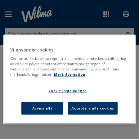
Hoppa över till huvudinnehåll
Vi använder cookies
Du är här:
Administration och läsår
>
Närvaroanmälan
Genom att klicka på "acceptera alla cookies" samtycker du till lagring
av cookies på din enhet för att förbättra navigeringen på
webbplatsen, analysera webbplatsens användning och bistå i våra
Närvaroanmälan
marknadsföringsinsatser.
Mer information
Cookie-inställningar
Närvaroanmälningens inställningar
Avvisa alla
Acceptera alla cookies