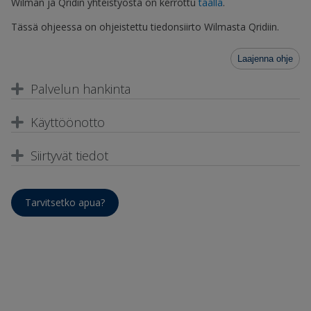
Wilman ja Qridin yhteistyöstä on kerrottu
täällä
.
Tässä ohjeessa on ohjeistettu tiedonsiirto Wilmasta Qridiin.
Laajenna ohje
Palvelun hankinta
Käyttöönotto
Siirtyvät tiedot
Tarvitsetko apua?