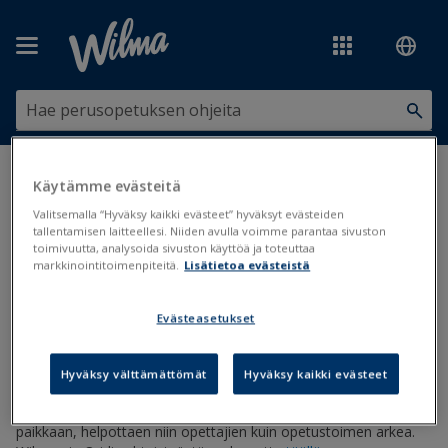
Siirry pääsisältöön
Olet tässä:
Tilastot, tiedonsiirrot ja järjestelmäyhteydet
>
Käytämme evästeitä
Tiedonsiirrot
>
Qridi
Valitsemalla “Hyväksy kaikki evästeet” hyväksyt evästeiden
tallentamisen laitteellesi. Niiden avulla voimme parantaa sivuston
Qridi
toimivuutta, analysoida sivuston käyttöä ja toteuttaa
markkinointitoimenpiteitä.
Lisätietoa evästeistä
Qridi
Evästeasetukset
Päivitetty viimeksi: 21.5.2026
Hyväksy välttämättömät
Hyväksy kaikki evästeet
Oppimisen arvioinnin alusta Qridi on osa Wilman ekosysteemiä
ja kokoaa yhdessä Wilman kanssa kaiken arvioinnin samaan
paikkaan, helpottaen niin opettajien kuin opetustoimen arkea.