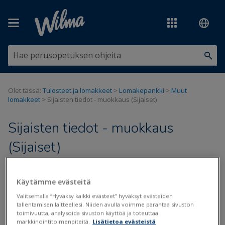
Siirry pääsisältöön
Olet tässä:
Tulosteet ja lomakkeet
>
Lomakepankki
>
Muut
lomakkeet
>
Sijaisten tiedot - muokkaus (Sijaiset)
Sijaisten tiedot - muokkaus
(Sijaiset)
Päivitetty viimeksi: 25.5.2020
Käytämme evästeitä
Valitsemalla “Hyväksy kaikki evästeet” hyväksyt evästeiden
tallentamisen laitteellesi. Niiden avulla voimme parantaa sivuston
Tiedostot
toimivuutta, analysoida sivuston käyttöä ja toteuttaa
markkinointitoimenpiteitä.
Lisätietoa evästeistä