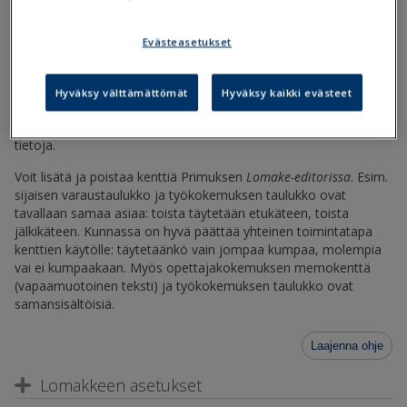
Sijaisten-tiedot-muokkaus.lom
Evästeasetukset
Miten lomake ladataan Primukseen?
Hyväksy välttämättömät
Hyväksy kaikki evästeet
Lomakkeen avulla voi syöttää uusia sijaisia Primuksen
Sijaiset
-
rekisteriin, sekä muokata tai poistaa olemassa olevia sijaisten
tietoja.
Voit lisätä ja poistaa kenttiä Primuksen
Lomake-editorissa
. Esim.
sijaisen varaustaulukko ja työkokemuksen taulukko ovat
tavallaan samaa asiaa: toista täytetään etukäteen, toista
jälkikäteen. Kunnassa on hyvä päättää yhteinen toimintatapa
kenttien käytölle: täytetäänkö vain jompaa kumpaa, molempia
vai ei kumpaakaan. Myös opettajakokemuksen memokenttä
(vapaamuotoinen teksti) ja työkokemuksen taulukko ovat
samansisältöisiä.
Laajenna ohje
Lomakkeen asetukset