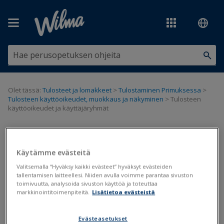
Siirry pääsisältöön
Olet tässä:
Tulosteet ja lomakkeet
>
Tulostaminen Primuksessa
>
Tulosteen käyttöoikeudet, muokkaus ja näkyminen
>
Tulosteen
käyttöoikeudet ja käyttäjäryhmät
Tulosteen käyttöoikeudet ja
käyttäjäryhmät
Käytämme evästeitä
Valitsemalla “Hyväksy kaikki evästeet” hyväksyt evästeiden
tallentamisen laitteellesi. Niiden avulla voimme parantaa sivuston
Tulosteen muokkaus
toimivuutta, analysoida sivuston käyttöä ja toteuttaa
markkinointitoimenpiteitä.
Lisätietoa evästeistä
Päivitetty viimeksi: 6.2.2025
Evästeasetukset
Tulostuseditorissa voidaan määrittää, millä kouluilla tuloste on