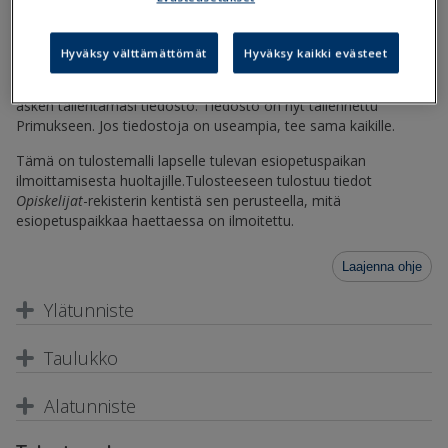
Tallenna
Tiedostot
-otsikon alla oleva tulostetiedosto
Hyväksy välttämättömät
Hyväksy kaikki evästeet
tietokoneellesi. Avaa sitten
Opiskelijat
-rekisterissä
tulostuseditori, valitse
Toiminnot / Kopioi tiedostosta
ja avaa
äsken tallentamasi tiedosto. Tiedosto on nyt tallennettu
Primukseen. Jos tiedostoja on useampia, tee sama kaikille.
Tämä on tulostemalli lapselle tulevan esiopetuspaikan
ilmoittamisesta huoltajille.Tulosteeseen tulostuu tiedot
Opiskelijat
-rekisterin kentistä sen perusteella, mitä
esiopetuspaikkaa haettaessa on ilmoitettu.
Laajenna ohje
Ylätunniste
Taulukko
Alatunniste