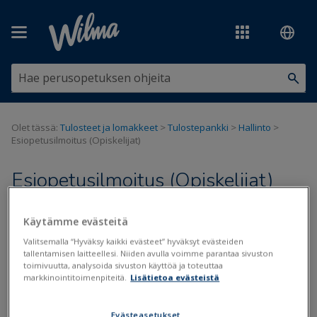
Siirry pääsisältöön
Olet tässä:
Tulosteet ja lomakkeet
>
Tulostepankki
>
Hallinto
>
Esiopetusilmoitus (Opiskelijat)
Esiopetusilmoitus (Opiskelijat)
Päivitetty viimeksi: 11.9.2020
Käytämme evästeitä
Valitsemalla “Hyväksy kaikki evästeet” hyväksyt evästeiden
tallentamisen laitteellesi. Niiden avulla voimme parantaa sivuston
toimivuutta, analysoida sivuston käyttöä ja toteuttaa
Tiedostot
markkinointitoimenpiteitä.
Lisätietoa evästeistä
Esiopetusilmoitus.tul
Evästeasetukset