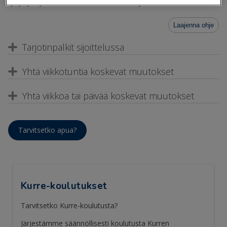
työjärjestykseen klikkaamalla haluttua ajankohtaa.
Laajenna ohje
Tarjotinpalkit sijoittelussa
Yhtä viikkotuntia koskevat muutokset
Yhtä viikkoa tai päivää koskevat muutokset
Tarvitsetko apua?
Kurre-koulutukset
Tarvitsetko Kurre-koulutusta?
Järjestämme säännöllisesti koulutusta Kurren