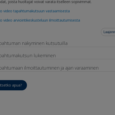
dat, joista huoltajat voivat varata itselleen sopivimmat.
o video tapahtumakutsuun vastaamisesta
o video arviointikeskusteluun ilmoittautumisesta
Laajenn
pahtuman näkyminen kutsutuilla
pahtumakutsun lukeminen
pahtumaan ilmoittautuminen ja ajan varaaminen
itsetko apua?