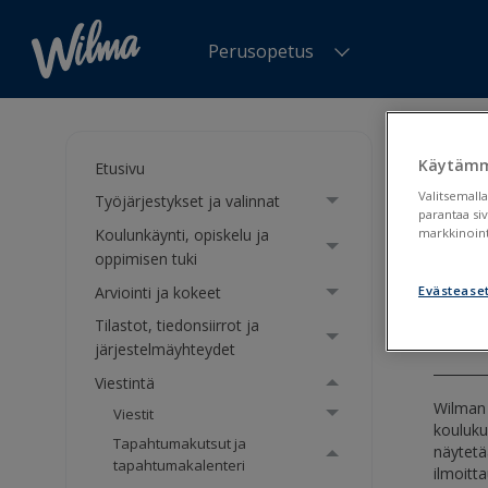
Perusopetus
Olet tä
ilmoitt
Käytämm
Etusivu
Valitsemalla
Työjärjestykset ja valinnat
Tap
parantaa si
Koulunkäynti, opiskelu ja
markkinoint
var
oppimisen tuki
Arviointi ja kokeet
Evästease
Tapa
Tilastot, tiedonsiirrot ja
järjestelmäyhteydet
Viestintä
Wilman 
Viestit
kouluku
Tapahtumakutsut ja
näytetä
tapahtumakalenteri
ilmoitt