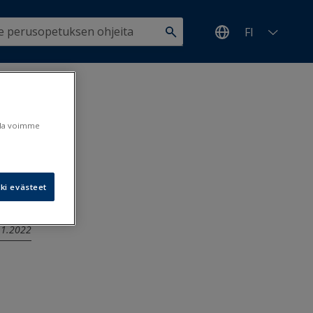
FI
ulla voimme
ki evästeet
.11.2022
a