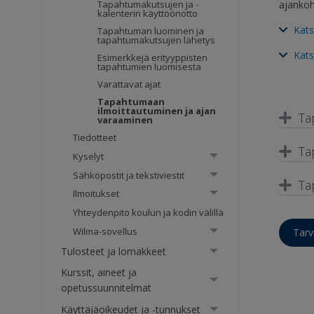
ajankoh
Tapahtumakutsujen ja -
kalenterin käyttöönotto
Kats
Tapahtuman luominen ja
tapahtumakutsujen lähetys
Kats
Esimerkkejä erityyppisten
tapahtumien luomisesta
Varattavat ajat
Tapahtumaan
ilmoittautuminen ja ajan
Ta
varaaminen
Tiedotteet
Ta
Kyselyt
Sähköpostit ja tekstiviestit
Ta
Ilmoitukset
Yhteydenpito koulun ja kodin välillä
Wilma-sovellus
Tarv
Tulosteet ja lomakkeet
Kurssit, aineet ja
opetussuunnitelmat
Käyttäjäoikeudet ja -tunnukset