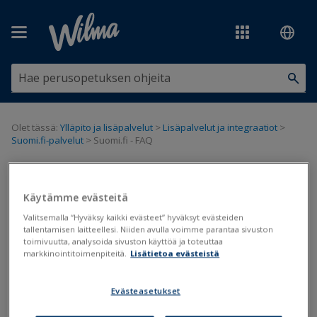
Siirry pääsisältöön
Olet tässä:
Ylläpito ja lisäpalvelut
>
Lisäpalvelut ja integraatiot
>
Suomi.fi-palvelut
>
Suomi.fi - FAQ
Suomi.fi - FAQ
Käytämme evästeitä
Suomi.fi
FAQ
Valitsemalla “Hyväksy kaikki evästeet” hyväksyt evästeiden
tallentamisen laitteellesi. Niiden avulla voimme parantaa sivuston
toimivuutta, analysoida sivuston käyttöä ja toteuttaa
Päivitetty viimeksi: 5.8.2025
markkinointitoimenpiteitä.
Lisätietoa evästeistä
Usein kysytyt kysymykset Suomi.fi-palveluihin liittyen.
Evästeasetukset
Laajenna ohje