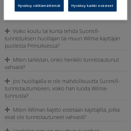
Hyväksy välttämättömät
Hyväksy kaikki evästeet
Haluamme Suomi.fi-palveluita käyttöön. Mistä
aloitamme?
Voiko koulu tai kunta tehdä Suomi.fi-
tunnistuksen huoltajan tai muun Wilma-käyttäjän
puolesta Primuksessa?
Miten tarkistan, onko henkilö tunnistautunut
vahvasti?
Jos huoltajalla ei ole mahdollisuutta Suomi.fi-
tunnistautumiseen, voiko hän luoda Wilma-
tunnusta?
Miten Wilman käyttö estetään käyttäjiltä, jotka
eivät ole tunnistautuneet vahvasti?
Henkilön nimi on muuttunut vanhan