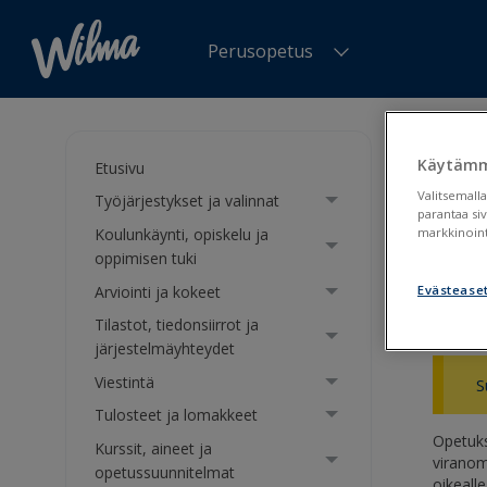
Perusopetus
Olet tä
Suomi.fi
Käytämm
Etusivu
Valitsemalla
Työjärjestykset ja valinnat
Suom
parantaa si
Koulunkäynti, opiskelu ja
markkinoint
oppimisen tuki
Suomi
Arviointi ja kokeet
Evästease
Tilastot, tiedonsiirrot ja
järjestelmäyhteydet
Viestintä
S
Tulosteet ja lomakkeet
Opetuks
Kurssit, aineet ja
viranoma
opetussuunnitelmat
oikeall