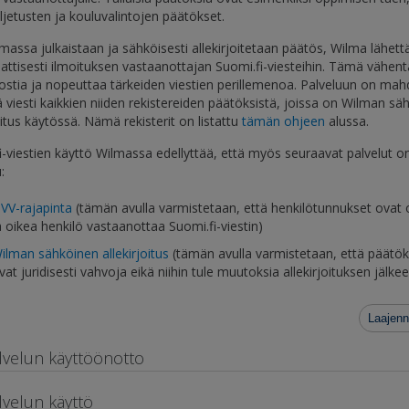
ljetusten ja kouluvalintojen päätökset.
massa julkaistaan ja sähköisesti allekirjoitetaan päätös, Wilma lähettä
ttisesti ilmoituksen vastaanottajan Suomi.fi-viesteihin. Tämä vähen
ostia ja nopeuttaa tärkeiden viestien perillemenoa. Palveluun on mahd
ä viesti kaikkien niiden rekistereiden päätöksistä, joissa on Wilman sä
oitus käytössä. Nämä rekisterit on listattu
tämän ohjeen
alussa.
i-viestien käyttö Wilmassa edellyttää, että myös seuraavat palvelut o
:
VV-rajapinta
(tämän avulla varmistetaan, että henkilötunnukset ovat 
a oikea henkilö vastaanottaa Suomi.fi-viestin)
ilman sähköinen allekirjoitus
(tämän avulla varmistetaan, että päätö
vat juridisesti vahvoja eikä niihin tule muutoksia allekirjoituksen jälkee
Laajenn
lvelun käyttöönotto
lvelun käyttö