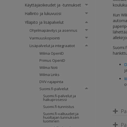
Käyttäjäoikeudet ja -tunnukset
kouluku
Hallinto ja lukuvuosi
Kun Wil
automaa
Ylläpito ja lisäpalvelut
paperip
Ohjelmapäivitys ja asennus
lähettä
allekirj
Varmuuskopiointi
Lisäpalvelut ja integraatiot
Suomi.f
hankittu
Wilma OpenID
Primus OpenID
D
Wilma Noti
j
Wilma Links
W
DVV-rajapinta
o
Suomi.fi-palvelut
Suomi.fi-palvelut ja
hakuprosessi
Suomi.fi-tunnistus
Pa
Suomi.fi-valtuudet ja
huoltajan tunnuksen
luominen
Pa