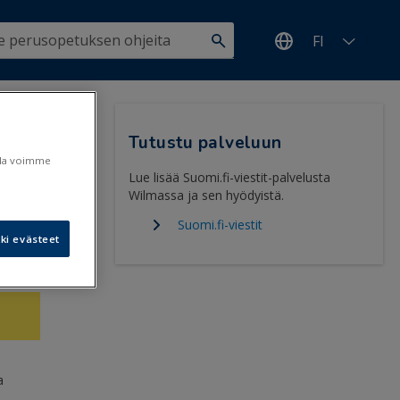
FI
>
Tutustu palveluun
ulla voimme
Lue lisää Suomi.fi-viestit-palvelusta
Wilmassa ja sen hyödyistä.
Suomi.fi-viestit
ki evästeet
4.4.2026
a
,