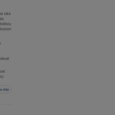
ä siitä
tää
ollista
hköinen
n
oikeat
kset
n).
a ohje