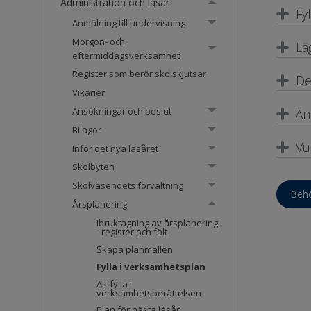
Administration och läsår
Fy
Anmälning till undervisning
Morgon- och
Lä
eftermiddagsverksamhet
Register som berör skolskjutsar
De
Vikarier
Ansökningar och beslut
Än
Bilagor
Vu
Inför det nya läsåret
Skolbyten
Skolväsendets förvaltning
Behö
Årsplanering
Ibruktagning av årsplanering
- register och fält
Skapa planmallen
Fylla i verksamhetsplan
Att fylla i
verksamhetsberättelsen
Plan för nästa läsår