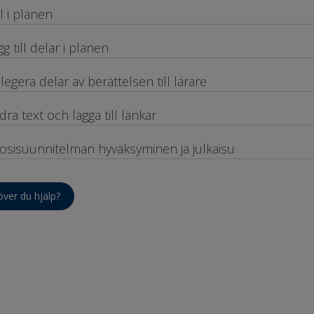
ll i planen
gg till delar i planen
legera delar av berättelsen till lärare
dra text och lägga till länkar
osisuunnitelman hyväksyminen ja julkaisu
ver du hjälp?