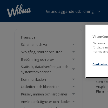
Grundläggande utbildning
Du är h
Vi använ
Framsida
Fyl
Genom att kl
Scheman och val
förbättra n
Skolgång, studier och stöd
marknadsför
Årspl
Bedömning och prov
Cookie-ins
Statistik, dataöverföringar och
systemförbindelser
Rektore
Kommunikation
som sko
Årsplan
Utskrifter och blanketter
Planen 
Kurser, ämnen och läroplaner
Användarrättigheter och -koder