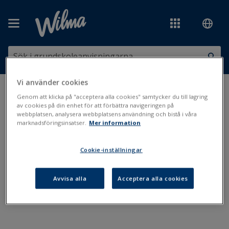
Hoppa över till huvudinnehåll
Vi använder cookies
Du är här:
Utskrifter och blanketter
>
Utskrifter i Primus
>
Genom att klicka på "acceptera alla cookies" samtycker du till lagring
Utskriftsvillkor
av cookies på din enhet för att förbättra navigeringen på
webbplatsen, analysera webbplatsens användning och bistå i våra
marknadsföringsinsatser.
Mer information
Utskriftsvillkor
Cookie-inställningar
Att ange utskriftsvillkor
Avvisa alla
Acceptera alla cookies
Utskriftsvillkor på betygen