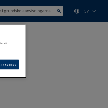
SV
ör att
lla cookies