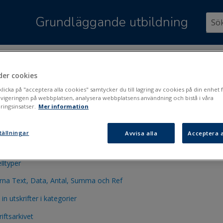
Hoppa över till huvudinnehåll
Grundläggande utbildning
är:
Utskrifter och blanketter
>
Utskrifter i Primus
>
ABC för utskrifter
der cookies
för utskrifter
icka på "acceptera alla cookies" samtycker du till lagring av cookies på din enhet f
avigeringen på webbplatsen, analysera webbplatsens användning och bistå i våra
ingsinsatser.
Mer information
kriva ut utskrifter
tällningar
Avvisa alla
Acceptera a
riftseditorn i korthet
lltyper
arna Text, Data, Antal, Summa och Ref
in utskrifter i kategorier
riftsarkivet