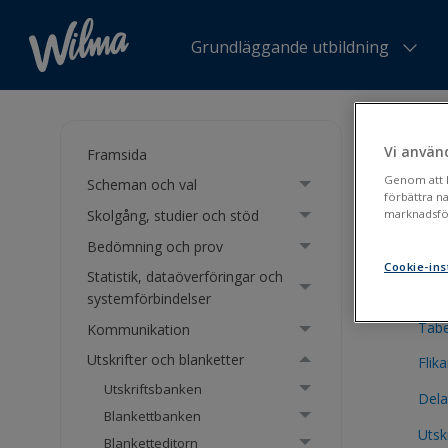
Grundläggande utbildning
Du är h
Vi använ
Framsida
ABC 
Genom att kl
Scheman och val
förbättra n
Skolgång, studier och stöd
marknadsför
Bedömning och prov
Att s
Cookie-ins
Statistik, dataöverföringar och
Utsk
systemförbindelser
Tabe
Kommunikation
Utskrifter och blanketter
Flik
Utskriftsbanken
Dela 
Blankettbanken
Utsk
Blanketteditorn