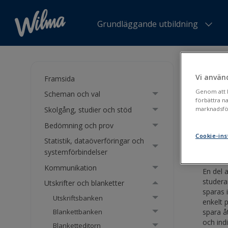
Grundläggande utbildning
Du är h
Utskrift
Vi använ
Framsida
Genom att kl
Scheman och val
Utsk
förbättra n
Skolgång, studier och stöd
marknadsför
Bedömning och prov
Utskri
Cookie-ins
Statistik, dataöverföringar och
systemförbindelser
Kommunikation
En del 
studera
Utskrifter och blanketter
sparas 
Utskriftsbanken
enkelt p
spara å
Blankettbanken
och ind
Blanketteditorn