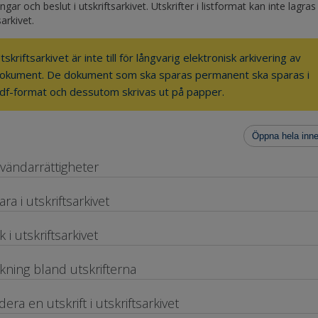
gar och beslut i utskriftsarkivet. Utskrifter i listformat kan inte lagras 
sarkivet.
tskriftsarkivet är inte till för långvarig elektronisk arkivering av
okument. De dokument som ska sparas permanent ska sparas i
df-format och dessutom skrivas ut på papper.
Öppna hela inne
vändarrättigheter
ara i utskriftsarkivet
k i utskriftsarkivet
kning bland utskrifterna
dera en utskrift i utskriftsarkivet