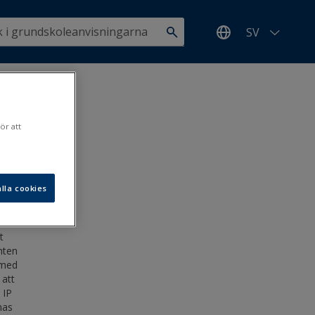
SV
ör att
lla cookies
11.2020
t
nten
rmed
 att
 IP
nas