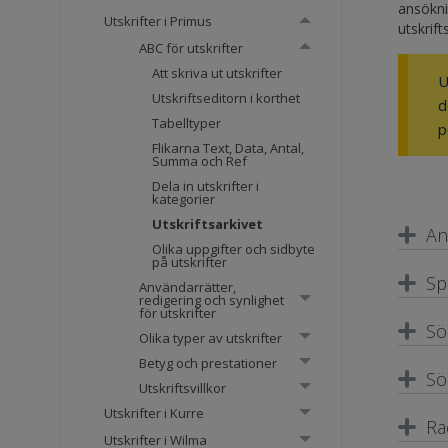
ansöknin
Utskrifter i Primus
utskrift
ABC för utskrifter
Att skriva ut utskrifter
U
Utskriftseditorn i korthet
d
Tabelltyper
p
Flikarna Text, Data, Antal,
Summa och Ref
Dela in utskrifter i
kategorier
Utskriftsarkivet
An
Olika uppgifter och sidbyte
på utskrifter
Sp
Användarrätter,
redigering och synlighet
för utskrifter
Sö
Olika typer av utskrifter
Betyg och prestationer
Sö
Utskriftsvillkor
Utskrifter i Kurre
Ra
Utskrifter i Wilma