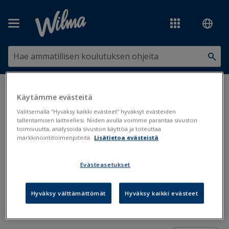
Siirry pääsisältöön
Olet tässä:
Viestintä
>
Wilma-sovellus
>
Wilma-sovellus iOS-laitteille
Käytämme evästeitä
Valitsemalla “Hyväksy kaikki evästeet” hyväksyt evästeiden
Wilma-sovellus iOS-laitteille
tallentamisen laitteellesi. Niiden avulla voimme parantaa sivuston
toimivuutta, analysoida sivuston käyttöä ja toteuttaa
markkinointitoimenpiteitä.
Lisätietoa evästeistä
Wilma-sovellus
Evästeasetukset
Päivitetty: 16.3.2026
Wilma-sovelluksella voi käyttää päivittäisessä käytössä
Hyväksy välttämättömät
Hyväksy kaikki evästeet
tarvittavia toimintoja. Sovellus on tarjolla Android- ja iOS-
laitteille.